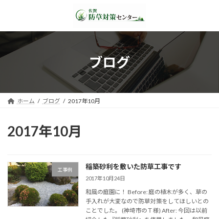
コ
ナ
ン
ビ
テ
ゲ
ン
ー
ツ
シ
へ
ョ
ブログ
ス
ン
キ
に
ッ
移
プ
動
ホーム
ブログ
2017年10月
2017年10月
稲築砂利を敷いた防草工事です
工事例
2017年10月24日
和風の庭園に！ Before: 庭の植木が多く、草の
手入れが大変なので防草対策をしてほしいとの
ことでした。 (神埼市のＴ様) After: 今回は以前